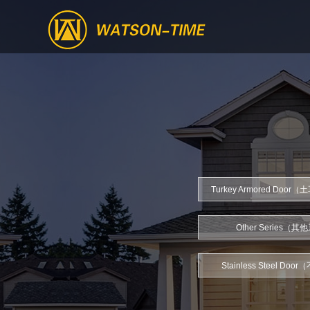
Turkey Armored Doo
Other Series（
Stainless Steel Do